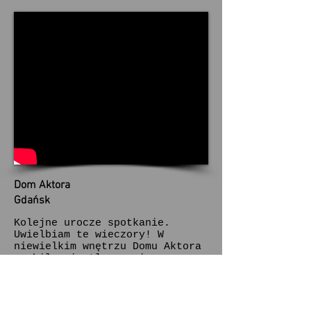
Dom Aktora
Gdańsk
Kolejne urocze spotkanie.
Uwielbiam te wieczory! W
niewielkim wnętrzu Domu Aktora
zrobiło się tłoczno i gwarno.
Na temat mojego malarstwa mówił
pięknie Krzysztof Pieczyński.
Jesienią 2013 roku